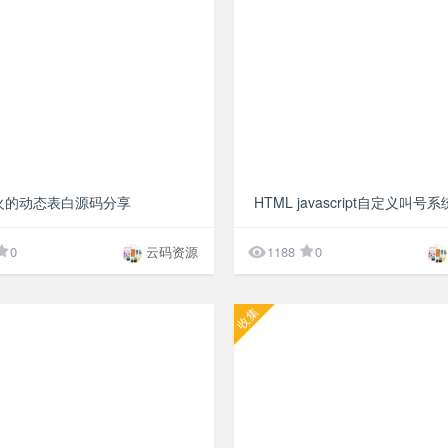
¥10
火的动态表白源码分享

0
云码资源
1188
0
收集