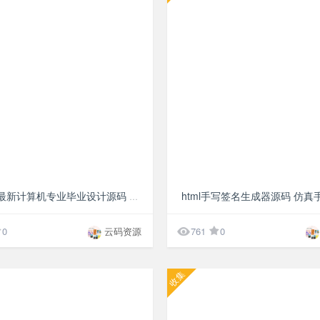
¥50
html手写签名生成器源码 仿真
1000套最新计算机专业毕业设计源码 论文 PPT

0
云码资源
761
0
收集