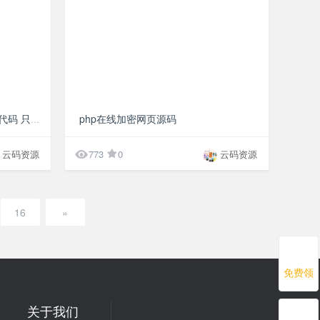
免费
¥10
php在线加密网页源码
网站禁止PC电脑访问javascript代码 只允许手机访问代码

云码资源
773
0
云码资源
16
»
免费领
关于我们