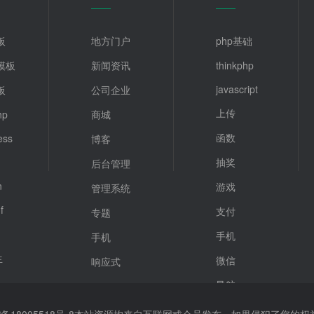
板
地方门户
php基础
z模板
新闻资讯
thinkphp
javascript
板
公司企业
上传
hp
商城
函数
ess
博客
抽奖
后台管理
n
游戏
管理系统
f
支付
专题
手机
手机
生
微信
响应式
导航