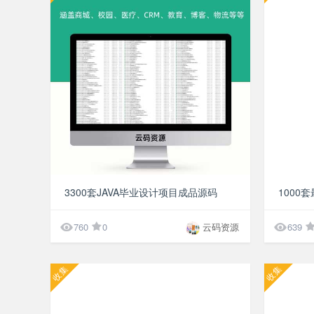
¥50
3300套JAVA毕业设计项目成品源码


760
0
云码资源
639
收集
收集