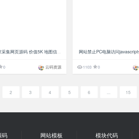
¥20
地图商家采集网页源码 价值5K 地图信息采集js版

0
云码资源
1103
0
2
3
4
5
6
...
15
源码
网站模板
模块代码