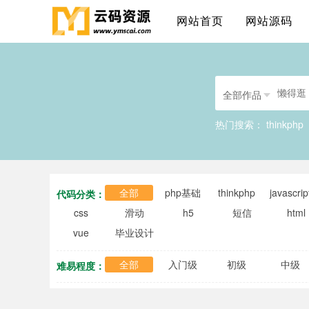
网站首页
网站源码
全部作品
热门搜索：
thinkphp
全部
php基础
thinkphp
javascrip
代码分类：
css
滑动
h5
短信
html
vue
毕业设计
全部
入门级
初级
中级
难易程度：