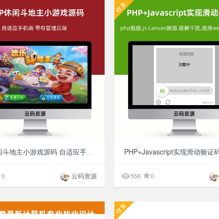
收集
¥10
PHP休闲斗地主小游戏源码 自适应手机端 带有管理后端

0
云码资源
556
0
收集