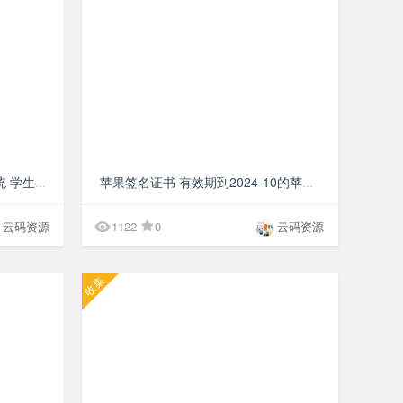
¥10
¥10
HTML javascript自定义叫号系统 学生考试叫号系统v1.3
苹果签名证书 有效期到2024-10的苹果IPA软件证书

云码资源
1122
0
云码资源
收集