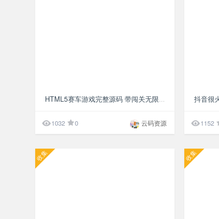
¥10
抖音很
HTML5赛车游戏完整源码 带闯关无限冲刺 赛车闯关游戏带游戏音效html5源码


1032
0
云码资源
1152
收集
收集