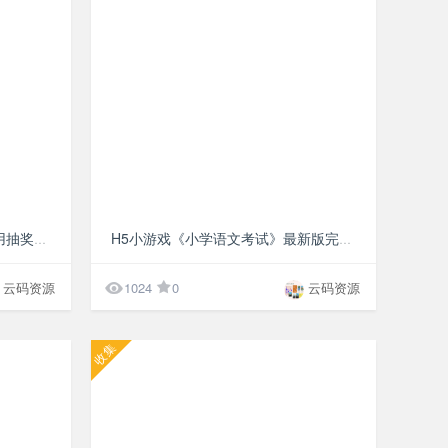
¥10
¥10
年会抽奖活动程序源码 公司专用抽奖网站源码
H5小游戏《小学语文考试》最新版完整源码 增加更多的答题效果

云码资源
1024
0
云码资源
收集