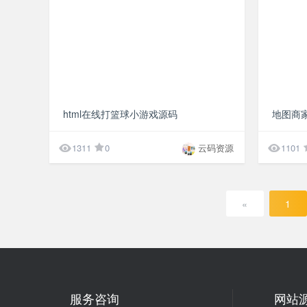
¥10
html在线打篮球小游戏源码


1311
0
云码资源
1101
«
1
服务咨询
网站