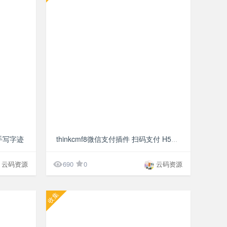
¥10
¥10
手写字迹
thinkcmf8微信支付插件 扫码支付 H5支付 公众号支付插件

云码资源
690
0
云码资源
收集