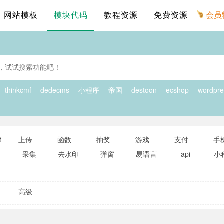
网站模板
模块代码
教程资源
免费资源
会员
thinkcmf
dedecms
小程序
帝国
destoon
ecshop
wordpre
t
上传
函数
抽奖
游戏
支付
手
采集
去水印
弹窗
易语言
api
小
高级