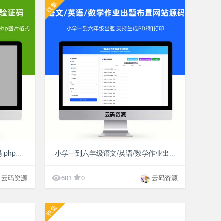
收集
¥10
¥10
PHP+Javascript实现滑动验证码 php抠图,js canvas画图,破解干扰,使用webp图片格式
小学一到六年级语文/英语/数学作业出题布置网站源码 支持生成PDF和打印

云码资源
601
0
云码资源
收集