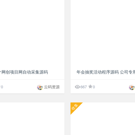
¥10
个网创项目网自动采集源码

0
云码资源
667
0
收集