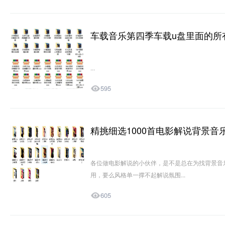
车载音乐第四季车载u盘里面的所
资源分享
...

595
精挑细选1000首电影解说背景音
资源分享
各位做电影解说的小伙伴，是不是总在为找背景音
用，要么风格单一撑不起解说氛围...

605