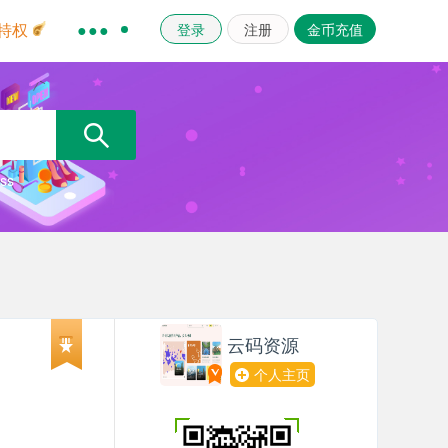
登录
注册
金币充值
特权
●●●
ss
云码资源
个人主页