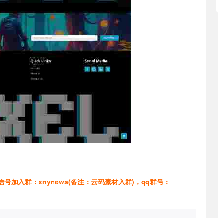
加入群：xnynews(备注：云码素材入群)，qq群号：