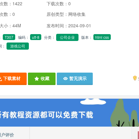
次数：
1422
下载次数：
0
次数：
0
原创类型：
网络收集
大小：
44M
发布时间：
2024-09-01
：
T307
编码：
utf-8
分类：
公司企业
版本：
html css
词：
游戏公司
下载素材
收藏
暂无演示


用户评价