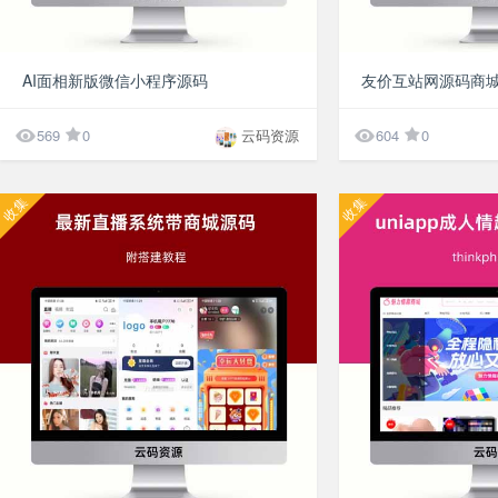
¥9.9
AI面相新版微信小程序源码


569
0
云码资源
604
0
收集
收集