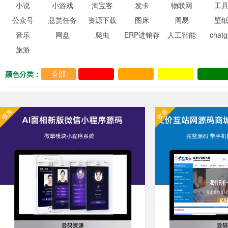
小说
小游戏
淘宝客
发卡
物联网
工
公众号
悬赏任务
资源下载
图床
周易
壁
音乐
网盘
爬虫
ERP进销存
人工智能
chatg
旅游
颜色分类：
全部
收集
收集