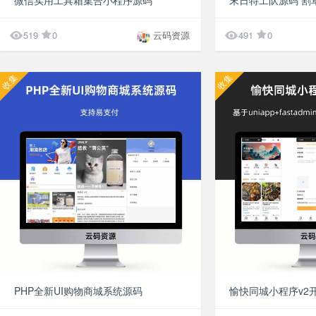
微信实用工具箱集合小程序源码


519
0
云码资源
491
0
收集
收集
¥9.9
PHP全新UI购物商城系统源码