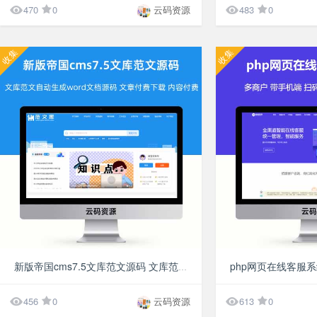


470
0
云码资源
483
0
收集
收集
¥49.9
新版帝国cms7.5文库范文源码 文库范文自动生成word文档源码 文章付费下载 内容付费复制 带支付


456
0
云码资源
613
0