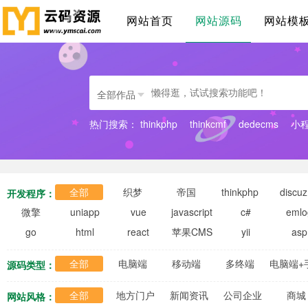
网站首页
网站源码
网站模
全部作品
热门搜索：
thinkphp
thinkcmf
dedecms
小
全部
织梦
帝国
thinkphp
discuz
开发程序：
微擎
uniapp
vue
javascript
c#
emlo
go
html
react
苹果CMS
yii
asp
全部
电脑端
移动端
多终端
电脑端+
源码类型：
全部
地方门户
新闻资讯
公司企业
商城
网站风格：