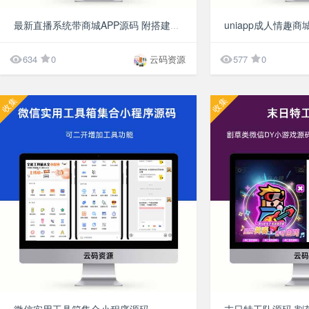
¥9.9
最新直播系统带商城APP源码 附搭建教程


634
0
云码资源
577
0
收集
收集
¥9.9