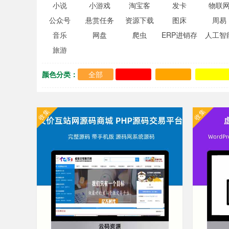
小说
小游戏
淘宝客
发卡
物联
公众号
悬赏任务
资源下载
图床
周易
音乐
网盘
爬虫
ERP进销存
人工智
旅游
颜色分类：
全部
收集
收集