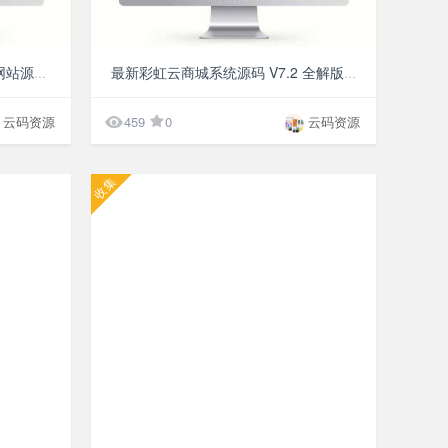
¥9.9
¥9.9
高压清洗机网站模板 机械设备网站源码 PbootCMS内核（PC+WAP）
最新彩虹云商城系统源码 V7.2 全解版本 无后门

云码资源
459
0
云码资源
收集