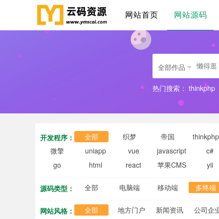
网站首页
网站源码
全部作品
热门搜索：
thinkphp
全部
织梦
帝国
thinkphp
开发程序：
微擎
uniapp
vue
javascript
c#
go
html
react
苹果CMS
yii
全部
电脑端
移动端
多终端
源码类型：
全部
地方门户
新闻资讯
公司企
网站风格：