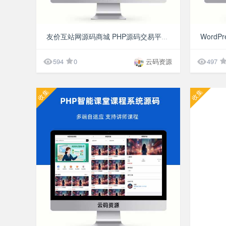
¥9.9
友价互站网源码商城 PHP源码交易平台 完整源码 带手机版 源码网系统源码


594
0
云码资源
497
收集
收集