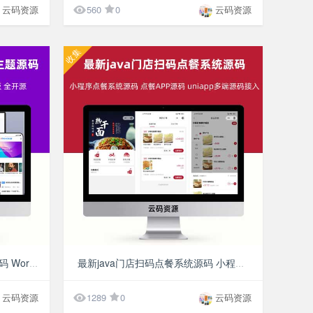

云码资源
560
0
云码资源
收集
¥9.9
¥9.9
MirageV资讯类个人博客主题源码 WordPress博客资讯自媒体主题模板 全开源
最新java门店扫码点餐系统源码 小程序点餐系统源码 点餐APP源码 uniapp多端源码接入

云码资源
1289
0
云码资源