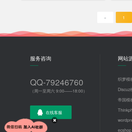
«
1
服务咨询
网站
QQ-79246760
织梦模
Discu
（周一至周六 9:00——18:00）
帝国模
Thinkp
在线客服
wordpr
ecshop