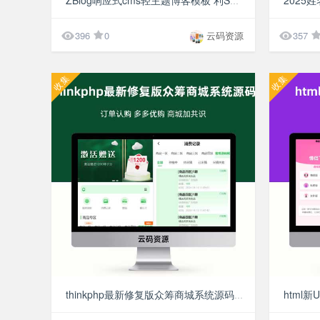
ZBlog响应式cms轻主题博客模板 利SEO排名新闻资讯知识类网站源码


396
0
云码资源
357
收集
收集
¥49.9
thinkphp最新修复版众筹商城系统源码 订单认购 多多优购 商城加共识