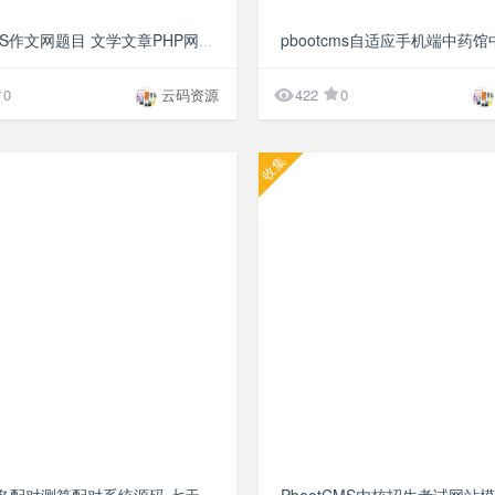
¥49.9
帝国CMS作文网题目 文学文章PHP网站源码 wap+pc自适应响应式模板

0
云码资源
422
0
收集
¥9.9