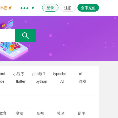
登录
注册
金币充值
特权
●●●
ss
cmf
小程序
php原生
typecho
ci
ode
flutter
python
AI
游戏
教育
交友
影视
社区
题库