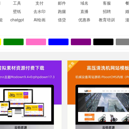
网
工具
支付
邮件
域名
客服
壁纸
去水印
跑腿
直播
招聘
能
chatgpt
AI绘画
借贷
优惠券
教育培训
收集