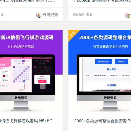
2025姓名配对测算配对系统源码 七天情侣PHP源码 带后台

0
云码资源
388
0
收集
¥9.9
html新UI情侣飞行棋游戏源码 H5+PC自适应双端