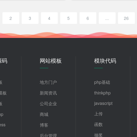
2
3
4
5
6
...
26
源码
网站模板
模块代码
板
地方门户
php基础
z模板
新闻资讯
thinkphp
javascript
板
公司企业
上传
hp
商城
函数
ess
博客
抽奖
后台管理