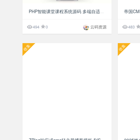
¥9.9
PHP智能课堂课程系统源码 多端自适应 支持讲师课程


494
0
云码资源
483
收集
收集
¥9.9