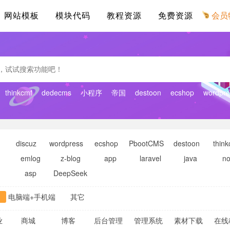
网站模板
模块代码
教程资源
免费资源
会员
thinkcmf
dedecms
小程序
帝国
destoon
ecshop
wordpre
discuz
wordpress
ecshop
PbootCMS
destoon
think
emlog
z-blog
app
laravel
java
n
asp
DeepSeek
电脑端+手机端
其它
业
商城
博客
后台管理
管理系统
素材下载
在线