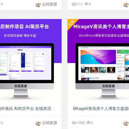

0
云码资源
711
0
收集
¥9.9
Ai简历制作项目 AI简历平台 在线简历编辑 模板丰富

0
云码资源
1002
0