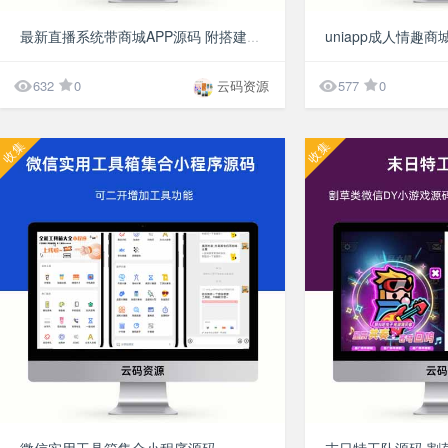
¥9.9
最新直播系统带商城APP源码 附搭建教程


632
0
云码资源
577
0
收集
收集
¥9.9