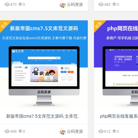


470
0
云码资源
483
0
收集
收集
¥49.9
新版帝国cms7.5文库范文源码 文库范文自动生成word文档源码 文章付费下载 内容付费复制 带支付


456
0
云码资源
612
0