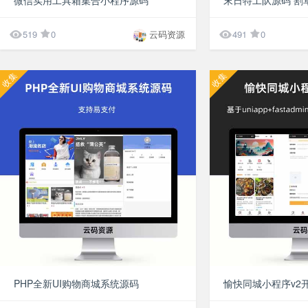
微信实用工具箱集合小程序源码


519
0
云码资源
491
0
收集
收集
¥9.9
PHP全新UI购物商城系统源码