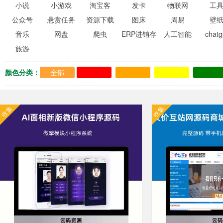
小说
小游戏
淘宝客
发卡
物联网
工
公众号
悬赏任务
资源下载
图床
周易
壁
音乐
网盘
爬虫
ERP进销存
人工智能
chatg
旅游
颜色分类：
全部
收集
收集