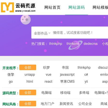
网站首页
网站源码
网站模
全部作品
热门搜索：
thinkphp
thinkcmf
dedecms
小
全部
织梦
帝国
thinkphp
discuz
开发程序：
微擎
uniapp
vue
javascript
c#
emlo
go
html
react
苹果CMS
yii
asp
全部
电脑端
移动端
多终端
电脑端+
源码类型：
全部
地方门户
新闻资讯
公司企业
商城
网站风格：