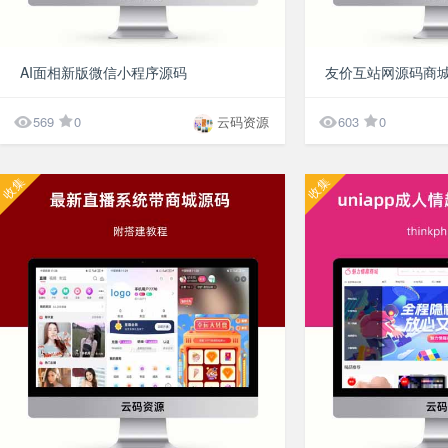
¥9.9
AI面相新版微信小程序源码


569
0
云码资源
603
0
收集
收集