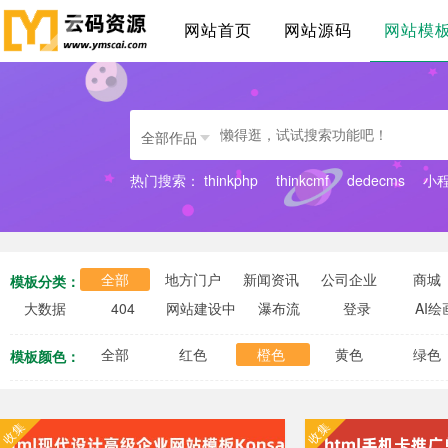
网站首页
网站源码
网站模
全部作品
热门搜索：
thinkphp
thinkcmf
dedecms
小
全部
地方门户
新闻资讯
公司企业
商城
模板分类：
大数据
404
网站建设中
瀑布流
登录
AI绘
全部
红色
橙色
黄色
绿色
模板颜色：
收集
收集