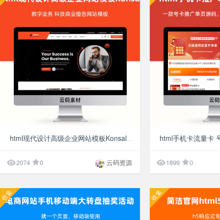
10分
html现代设计高级企业网站模板Konsal 数字业务 科技商业橙色网站模板


2074
0
云码资源
1899
0
收集
收集