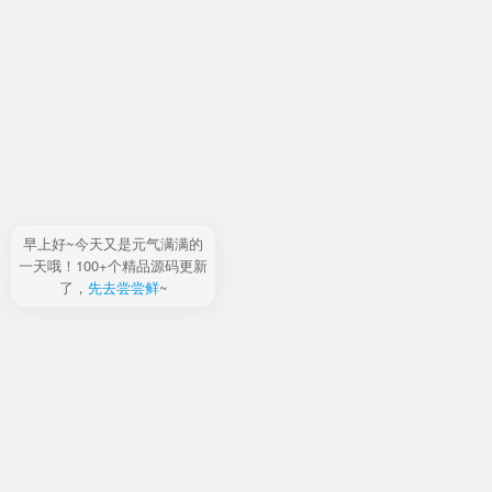
早上好~今天又是元气满满的
一天哦！100+个精品源码更新
了，
先去尝尝鲜
~