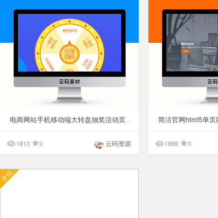
10分
电商网站手机移动端大转盘抽奖活动页面模板


1813
0
云码资源
1868
0
原创