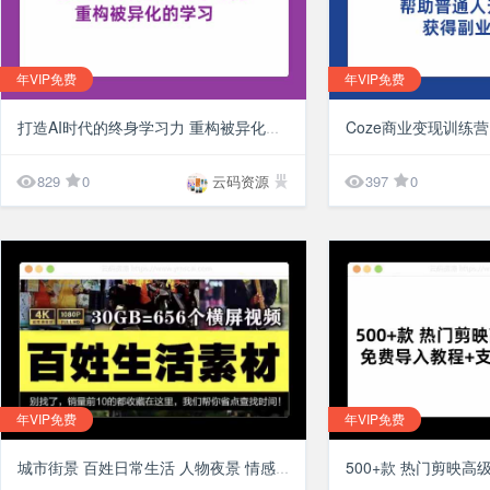
年VIP免费
年VIP免费
¥10
打造AI时代的终身学习力 重构被异化的学习


829
0
云码资源
397
0
年VIP免费
年VIP免费
¥10
城市街景 百姓日常生活 人物夜景 情感语录 抖音高清短视频背景素材库