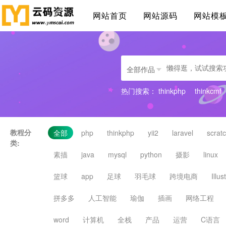
网站首页
网站源码
网站模
全部作品
热门搜索：
thinkphp
thinkcmf
教程分
全部
php
thinkphp
yii2
laravel
scrat
类:
素描
java
mysql
python
摄影
linux
篮球
app
足球
羽毛球
跨境电商
Illus
拼多多
人工智能
瑜伽
插画
网络工程
word
计算机
全栈
产品
运营
C语言