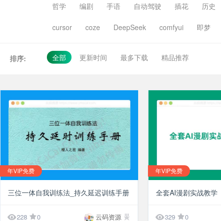
哲学
编剧
手语
自动驾驶
插花
历史
cursor
coze
DeepSeek
comfyui
即梦
全部
更新时间
最多下载
精品推荐
排序:
年VIP免费
年VIP免费
¥10
三位一体自我训练法_持久延迟训练手册
全套AI漫剧实战教学


228
0
云码资源
329
0