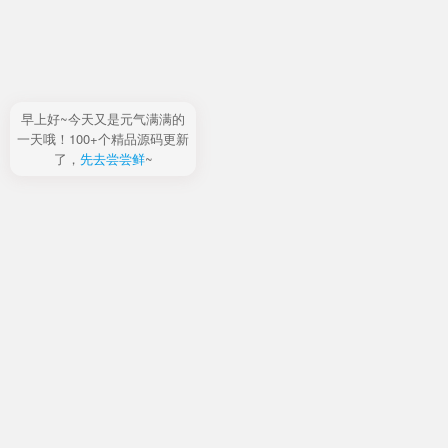
早上好~今天又是元气满满的
一天哦！100+个精品源码更新
了，
先去尝尝鲜
~