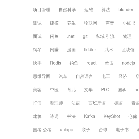
项目管理
自然科学
运维
算法
blender
测试
建模
养生
物联网
声音
小红书
面试
闲鱼
.net
git
私域 引流
物理
钢琴
网赚
漫画
fiddler
武术
区块链
快手
Redis
钓鱼
react
拳击
nodejs
思维导图
汽车
自然语言
电工
经济
美容
中医
育儿
文学
PLC
国学
a
打假
整理师
法语
西班牙语
德语
泰
建筑
诗词
书法
Kafka
KeyShot
仓储
国考 公考
uniapp
亲子
台球
电子书