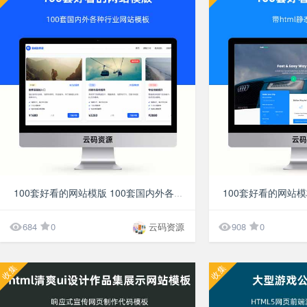
¥10
100套好看的网站模版 100套国内外各种行业网站模板


684
0
云码资源
908
0
收集
收集