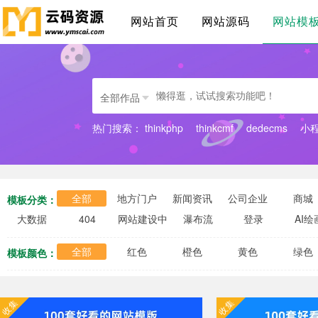
网站首页
网站源码
网站模
全部作品
热门搜索：
thinkphp
thinkcmf
dedecms
小
全部
地方门户
新闻资讯
公司企业
商城
模板分类：
大数据
404
网站建设中
瀑布流
登录
AI绘
全部
红色
橙色
黄色
绿色
模板颜色：
收集
收集