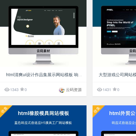
10分
html清爽ui设计作品集展示网站模板 响应式宣传网页制作代码模板


1343
0
云码资源
1431
0
收集
收集