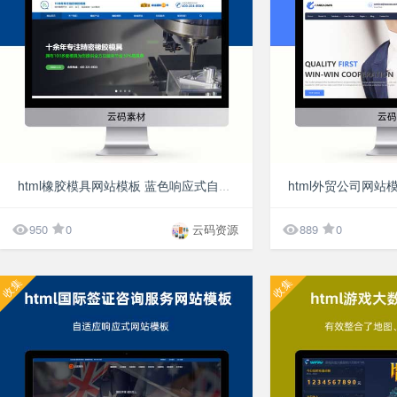
300分
html橡胶模具网站模板 蓝色响应式自适应H5摸具工厂网站模板


950
0
云码资源
889
0
收集
收集