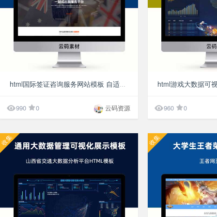
100分
html游戏大数据可
html国际签证咨询服务网站模板 自适应响应式网站模板


990
0
云码资源
960
0
收集
收集